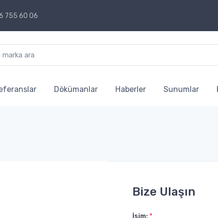
6 755 60 06
eferanslar
Dökümanlar
Haberler
Sunumlar
Bize Ulaşın
İsim:
*