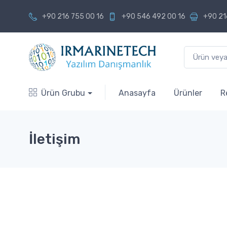
+90 216 755 00 16
+90 546 492 00 16
+90 21
Ürün Grubu
Anasayfa
Ürünler
R
İletişim