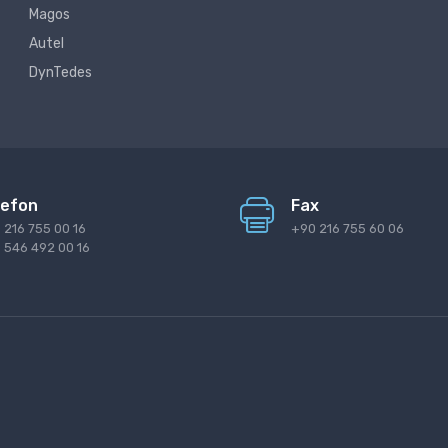
Magos
Autel
DynTedes
lefon
Fax
 216 755 00 16
+90 216 755 60 06
 546 492 00 16