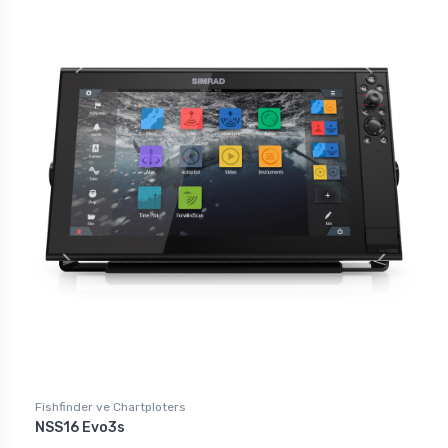
Fishfinder ve Chartploters
NSS16 Evo3s