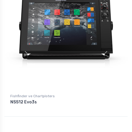
Fishfinder ve Chartploters
NSS12 Evo3s